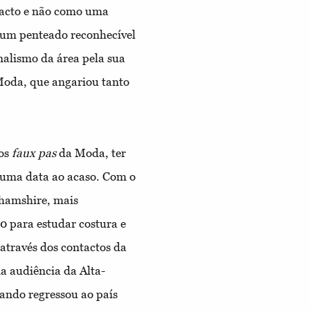
facto e não como uma
e um penteado reconhecível
nalismo da área pela sua
Moda, que angariou tanto
 os
faux pas
da Moda, ter
 uma data ao acaso. Com o
hamshire, mais
0 para estudar costura e
 através dos contactos da
na audiência da Alta-
uando regressou ao país