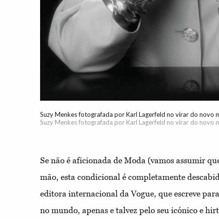
Suzy Menkes fotografada por Karl Lagerfeld no virar do novo m
Suzy Menkes fotografada por Karl Lagerfeld no virar do novo m
Se não é aficionada de Moda (vamos assumir que
mão, esta condicional é completamente descabid
editora internacional da Vogue, que escreve para 
no mundo, apenas e talvez pelo seu icónico e hir