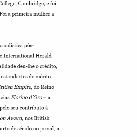
ollege, Cambridge, e foi
 Foi a primeira mulher a
rnalística pós-
he International Herald
alidade deu-lhe o crédito,
 estandartes de mérito
British Empire
, do Reino
ncias
Fiorino d’Oro
– a
elo seu contributo à
ion Award
, nos British
to de século no jornal, a