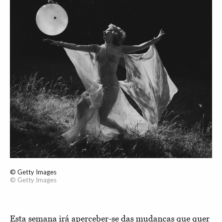
© Getty Images
© Getty Images
Esta semana irá aperceber-se das mudanças que quer