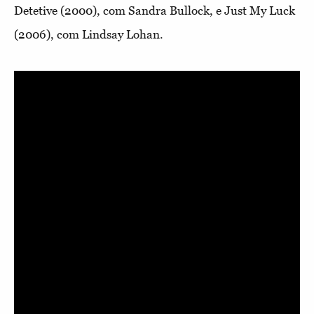
Detetive (2000), com Sandra Bullock, e Just My Luck
(2006), com Lindsay Lohan.