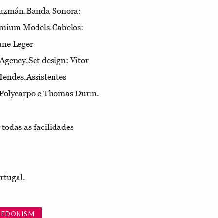
Guzmán.Banda Sonora:
emium Models.Cabelos:
ane Leger
ency.Set design: Vitor
endes.Assistentes
a Polycarpo e Thomas Durin.
todas as facilidades
ortugal.
HEDONISM