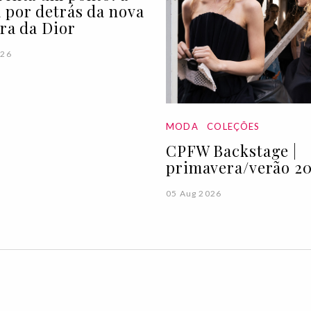
 por detrás da nova
ira da Dior
026
MODA
COLEÇÕES
CPFW Backstage |
primavera/verão 20
05 Aug 2026