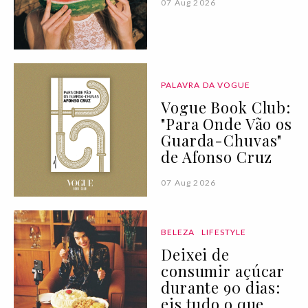
07 Aug 2026
PALAVRA DA VOGUE
Vogue Book Club:
"Para Onde Vão os
Guarda-Chuvas"
de Afonso Cruz
07 Aug 2026
BELEZA
LIFESTYLE
Deixei de
consumir açúcar
durante 90 dias:
eis tudo o que