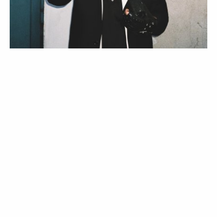
ESTILO
PESSOAS
The L Word
19 Feb 2020