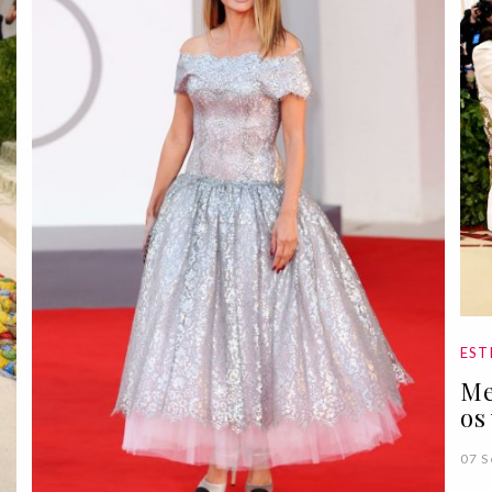
EST
Me
os
07 S