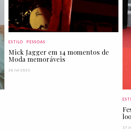
ESTILO
PESSOAS
Mick Jagger em 14 momentos de
Moda memoráveis
26 Jul 2021
EST
Fe
lo
17 J