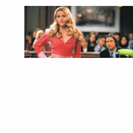
MODA
LIFESTYLE
ESTILO
NOTÍCIAS
ROTEIRO
PESSOAS
Elle Woods: 20 anos do ícone da
Moda