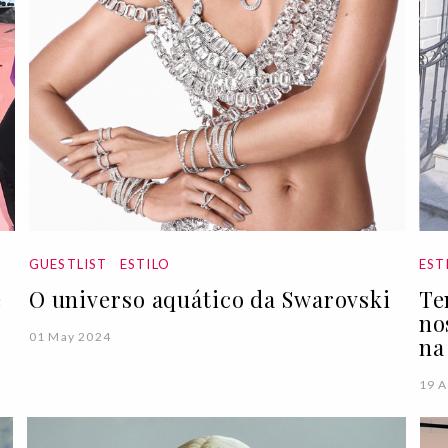
GUESTLIST
ESTILO
EST
e
O universo aquático da Swarovski
Te
no
01 May 2024
na
19 A