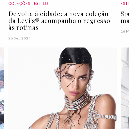
COLEÇÕES
ESTILO
EST
)
De volta à cidade: a nova coleção
Sp
da Levi's® acompanha o regresso
ma
às rotinas
16 
26 Sep 2024