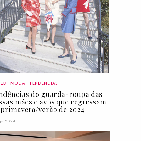
ILO
MODA
TENDÊNCIAS
ndências do guarda-roupa das
ssas mães e avós que regressam
 primavera/verão de 2024
pr 2024