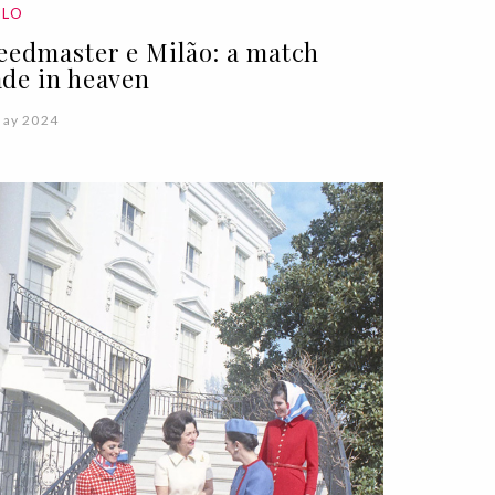
ILO
eedmaster e Milão: a match
de in heaven
May 2024