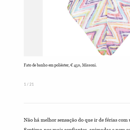
ão e poliéster,
Fato de banho em poliéster, € 450, Missoni.
1 / 21
Não há melhor sensação do que ir de férias co
Sentimo-nos mais confiantes, animadas e nem s