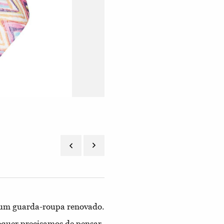
Óculos de sol em acetato Mazzucchelli, p
Ergovisão.com.
m um guarda-roupa renovado.
equer precisamos de pensar