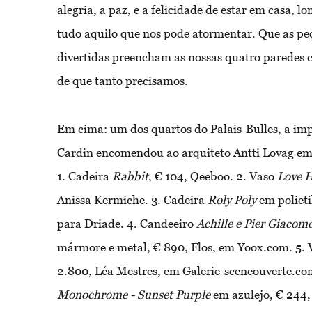
alegria, a paz, e a felicidade de estar em casa, 
tudo aquilo que nos pode atormentar. Que as pe
divertidas preencham as nossas quatro paredes 
de que tanto precisamos.
Em cima: um dos quartos do Palais-Bulles, a imp
Cardin encomendou ao arquiteto Antti Lovag em
1.
Cadeira
Rabbit
, € 104, Qeeboo.
2.
Vaso
Love 
Anissa Kermiche.
3.
Cadeira
Roly Poly
em poliet
para Driade.
4.
Candeeiro
Achille e Pier Giacom
mármore e metal, € 890, Flos, em Yoox.com.
5.
2.
800, Léa Mestres, em Galerie-sceneouverte.c
Monochrome - Sunset Purple
em azulejo, € 244,