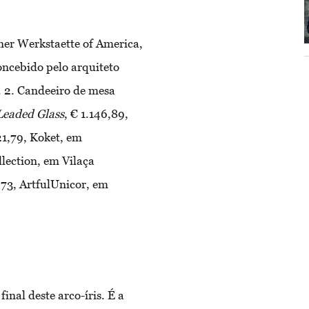
er Werkstaette of America,
oncebido pelo arquiteto
.
2.
Candeeiro de mesa
Leaded Glass
, €
1.
146,89,
1,79, Koket, em
lection, em Vilaça
,73, ArtfulUnicor, em
nal deste arco-íris. É a