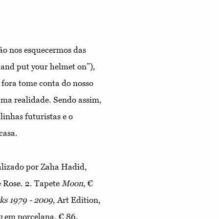
não nos esquecermos das
s and put your helmet on”),
 fora tome conta do nosso
 uma realidade. Sendo assim,
inhas futuristas e o
casa.
alizado por Zaha Hadid,
e Rose.
2.
Tapete
Moon
, €
s 1979 - 2009
, Art Edition,
n
em porcelana, € 86,