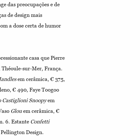
longe das preocupações e de
ças de design mais
com a dose certa de humor
ressionante casa que Pierre
 Théoule-sur-Mer, França.
Handles
em cerâmica, € 375,
ileno, € 490, Faye Toogoo
o Castiglioni Snoopy
em
Vaso
Glou
em cerâmica, €
om.
6.
Estante
Confetti
 Pellington Design.