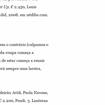
ht Up
, €
2.
450, Louis
did, 2008, em 1stdibs.com.
tem o contrário (culpamos o
rda-roupa começa a
a de estar começa a reunir
será sempre uma lareira,
deirão
Artik
, Paola Navone,
 €
2.
200, Fendi.
3.
Lanterna