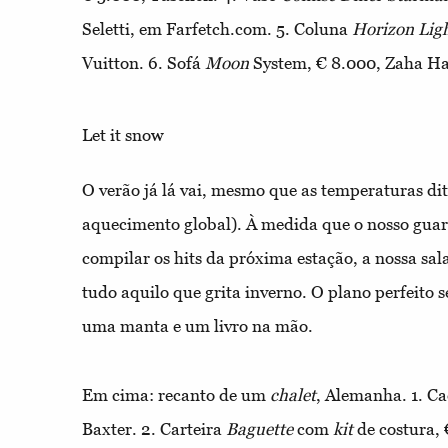
Seletti, em Farfetch.com.
5.
Coluna
Horizon Lig
Vuitton.
6.
Sofá
Moon
System, € 8.000, Zaha Ha
Let it snow
O verão já lá vai, mesmo que as temperaturas di
aquecimento global). À medida que o nosso gua
compilar os hits da próxima estação, a nossa sal
tudo aquilo que grita inverno. O plano perfeito 
uma manta e um livro na mão.
Em cima: recanto de um
chalet
, Alemanha.
1.
Ca
Baxter.
2.
Carteira
Baguette
com
kit
de costura,