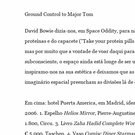
Ground Control to Major Tom
David Bowie dizia-nos, em Space Oddity, para 
proteínas e do capacete (“Take your protein pill
mas por muito que a vontade de voar daqui para
subconsciente, o espaço ainda está longe de ser
inspiramo-nos na sua estética e deixamos que as l
imaginário espacial preencham as divisões lá de 
Em cima: hotel Puerta America, em Madrid, ide
200
6.
1.
Espelho
Helios Mirror
, Pierre-Augustin
1.
800, Circu.
3.
Livro
Zaha Hadid Complete Work
€
5.
000, Taschen.
4.
Vaso
Comisc Diner Starma