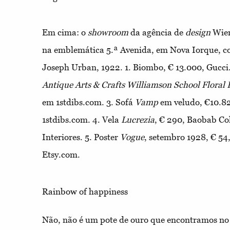
Em cima: o
showroom
da agência de
design
Wien
na emblemática
5.
ª Avenida, em Nova Iorque, c
Joseph Urban, 192
2.
1.
Biombo, € 1
3.
000, Gucci
Antique Arts & Crafts Williamson School Floral 
em 1stdibs.com.
3.
Sofá
Vamp
em veludo, €10.82
1stdibs.com.
4.
Vela
Lucrezia
, € 290, Baobab Col
Interiores.
5.
Poster
Vogue
, setembro 1928, € 54
Etsy.com.
Rainbow of happiness
Não, não é um pote de ouro que encontramos no fi