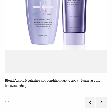
Blond Absolu Neutralise and condition duo, € 40,95, Kérastase em
Sha
lookfantastic.pt
loo
1 / 5