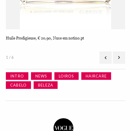
Huile Prodigieuse, € 20,90, Nuxe em notino.pt
Mor
1 / 6
INTRO
NEWS
LOIROS
HAIRCARE
CABELO
BELEZA