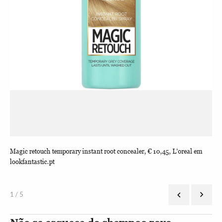
Magic retouch temporary instant root concealer, € 10,45, L'oreal em
Roo
lookfantastic.pt
1 / 5