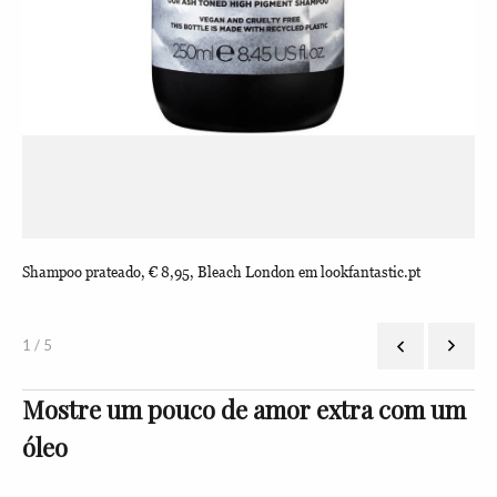
Shampoo prateado, € 8,95, Bleach London em lookfantastic.pt
Blo
loo
1 / 5
Mostre um pouco de amor extra com um
óleo