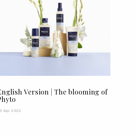
English Version | The blooming of
Phyto
3 Apr 2023