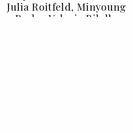
Julia Roitfeld, Minyoung
Park e Valeria Bilello
05 MAY 2020
BY VOGUE PORTUGAL
Quais são os must-have para esta estação
quente? Vamos lá tirar notas de estilo
com Julia Roitfeld, Minyoung Park e
Valeria Bilello.