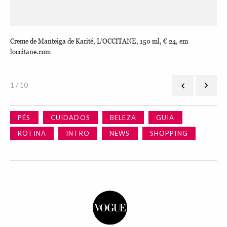
5,
Creme de Manteiga de Karité, L’OCCITANE, 150 ml, € 24, em
Más
loccitane.com
1 / 10
PÉS
CUIDADOS
BELEZA
GUIA
ROTINA
INTRO
NEWS
SHOPPING