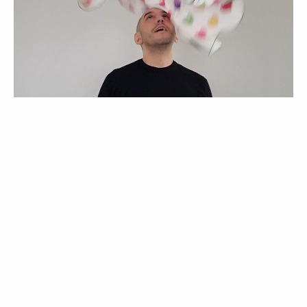
Nuno da Costa e o lenço que criou para a Echo New York
Echo New York x Nuno da Costa
O lenço assinado pelo Nuno da Costa tem 100
corações pintados à mão (um por cada ano de