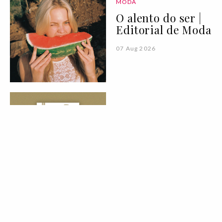
MODA
O alento do ser |
Editorial de Moda
07 Aug 2026
PALAVRA DA VOGUE
Vogue Book Club:
"Para Onde Vão os
Guarda-Chuvas"
de Afonso Cruz
07 Aug 2026
BELEZA
LIFESTYLE