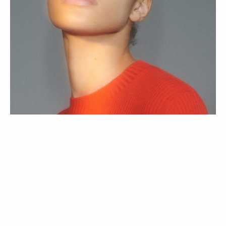
BELEZA
TENDÊNCIAS
12 maquilhadores partilham com a
Vogue quais os looks de beleza para o
verão de 2021
25 Jun 2021