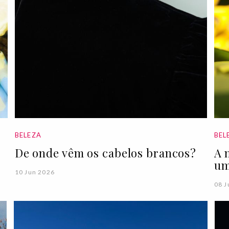
BELEZA
BEL
s
De onde vêm os cabelos brancos?
A 
um
10 Jun 2026
08 J