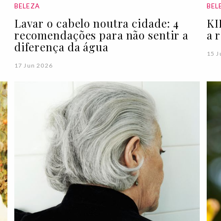
BELEZA
BEL
Lavar o cabelo noutra cidade: 4
KI
recomendações para não sentir a
a 
diferença da água
15 J
17 Jun 2026