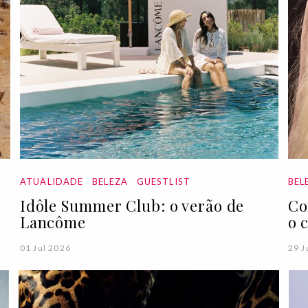
ATUALIDADE
BELEZA
GUESTLIST
BEL
Idôle Summer Club: o verão de
Co
Lancôme
o 
01 Jul 2026
29 J