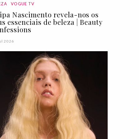
EZA
VOGUE TV
lipa Nascimento revela-nos os
us essenciais de beleza | Beauty
nfessions
ul 2026