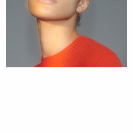
BELEZA
TENDÊNCIAS
12 maquilhadores partilham com a
Vogue quais os looks de beleza para o
verão de 2021
25 Jun 2021