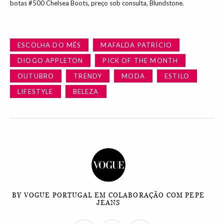
botas #500 Chelsea Boots, preço sob consulta, Blundstone.
ESCOLHA DO MÊS
MAFALDA PATRÍCIO
DIOGO APPLETON
PICK OF THE MONTH
OUTUBRO
TRENDY
MODA
ESTILO
LIFESTYLE
BELEZA
BY VOGUE PORTUGAL EM COLABORAÇÃO COM PEPE
JEANS