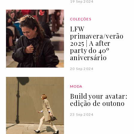
19 Sep 2024
COLEÇÕES
LFW
primavera/verão
2025 | A after
party do 40º
aniversário
20 Sep 2024
MODA
Build your avatar:
edição de outono
23 Sep 2024