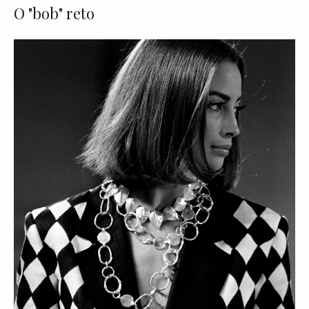
O "bob" reto