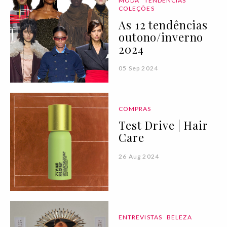
MODA
TENDÊNCIAS
COLEÇÕES
As 12 tendências
outono/inverno
2024
05 Sep 2024
COMPRAS
Test Drive | Hair
Care
26 Aug 2024
ENTREVISTAS
BELEZA