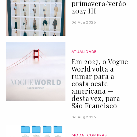
primavera/verão
2027 III
06 Aug 2026
ATUALIDADE
Em 2027, o Vogue
World volta a
rumar para a
costa oeste
americana —
desta vez, para
São Francisco
06 Aug 2026
MODA
COMPRAS