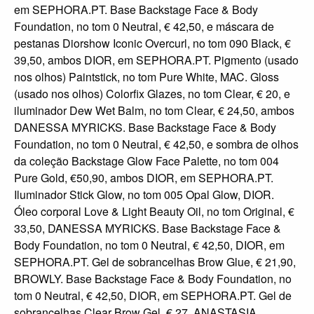
em SEPHORA.PT. Base Backstage Face & Body
Foundation, no tom 0 Neutral, € 42,50, e máscara de
pestanas Diorshow Iconic Overcurl, no tom 090 Black, €
39,50, ambos DIOR, em SEPHORA.PT. Pigmento (usado
nos olhos) Paintstick, no tom Pure White, MAC. Gloss
(usado nos olhos) Colorfix Glazes, no tom Clear, € 20, e
iluminador Dew Wet Balm, no tom Clear, € 24,50, ambos
DANESSA MYRICKS. Base Backstage Face & Body
Foundation, no tom 0 Neutral, € 42,50, e sombra de olhos
da coleção Backstage Glow Face Palette, no tom 004
Pure Gold, €50,90, ambos DIOR, em SEPHORA.PT.
Iluminador Stick Glow, no tom 005 Opal Glow, DIOR.
Óleo corporal Love & Light Beauty Oil, no tom Original, €
33,50, DANESSA MYRICKS. Base Backstage Face &
Body Foundation, no tom 0 Neutral, € 42,50, DIOR, em
SEPHORA.PT. Gel de sobrancelhas Brow Glue, € 21,90,
BROWLY. Base Backstage Face & Body Foundation, no
tom 0 Neutral, € 42,50, DIOR, em SEPHORA.PT. Gel de
sobrancelhas Clear Brow Gel, € 27, ANASTASIA