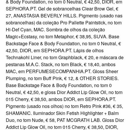
& Body Foundation, no tom 0 Neutral, € 42,50, DIOR, em
SEPHORA.PT. Gel de sobrancelhas Clear Brow Gel, €
27, ANASTASIA BEVERLY HILLS. Pigmento (usado nas
sobrancelhas) da coleção Pro Pallette Paintstick, no tom
Hi-Def Cyan, MAC. Sombra de olhos da coleção
Magic+Ecstasy, no tom Metaphor, € 38,95, SUVA. Base
Backstage Face & Body Foundation, no tom 0 Neutral, €
42,50, DIOR, em SEPHORA.PT. Lápis de olhos
Technakohl Liner, no tom Graphblack, € 20, e máscara de
pestanas M.A.C. Stack, no tom Black, € 18,40, ambos
MAC, em PERFUMESECOMPANHIA.PT. Gloss Sheer
Plumping, no tom Buff Pink, € 12, & OTHER STORIES.
Base Backstage Face & Body Foundation, no tom 0
Neutral, € 42,50, e gloss Dior Addict Lip Glow Oil, no tom
015 Cherry, € 38,50, ambos DIOR, em SEPHORA.PT.
Pigmento (usado nos olhos) no tom Retro Pink #36, € 35,
SHAMANIC. Iluminador Skin Fetish Highlighter + Balm
Duo, no tom Nude, € 58, PAT MCGRATH LAB. Gloss Dior
Addict Lip Glow Oil, no tom 015 Cherry, € 38,50, DIOR,