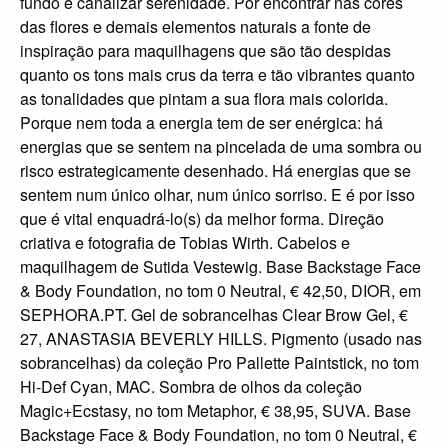
fundo e canalizar serenidade. Por encontrar nas cores
das flores e demais elementos naturais a fonte de
inspiração para maquilhagens que são tão despidas
quanto os tons mais crus da terra e tão vibrantes quanto
as tonalidades que pintam a sua flora mais colorida.
Porque nem toda a energia tem de ser enérgica: há
energias que se sentem na pincelada de uma sombra ou
risco estrategicamente desenhado. Há energias que se
sentem num único olhar, num único sorriso. E é por isso
que é vital enquadrá-lo(s) da melhor forma. Direção
criativa e fotografia de Tobias Wirth. Cabelos e
maquilhagem de Sutida Vestewig. Base Backstage Face
& Body Foundation, no tom 0 Neutral, € 42,50, DIOR, em
SEPHORA.PT. Gel de sobrancelhas Clear Brow Gel, €
27, ANASTASIA BEVERLY HILLS. Pigmento (usado nas
sobrancelhas) da coleção Pro Pallette Paintstick, no tom
Hi-Def Cyan, MAC. Sombra de olhos da coleção
Magic+Ecstasy, no tom Metaphor, € 38,95, SUVA. Base
Backstage Face & Body Foundation, no tom 0 Neutral, €