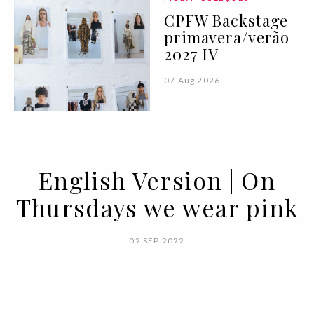
CPFW Backstage |
primavera/verão
2027 IV
07 Aug 2026
English Version | On
Thursdays we wear pink
02 SEP 2022
BY VOGUE PORTUGAL WITH EMBAIXADA