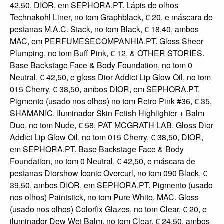
42,50, DIOR, em SEPHORA.PT. Lápis de olhos
Technakohl Liner, no tom Graphblack, € 20, e máscara de
pestanas M.A.C. Stack, no tom Black, € 18,40, ambos
MAC, em PERFUMESECOMPANHIA.PT. Gloss Sheer
Plumping, no tom Buff Pink, € 12, & OTHER STORIES.
Base Backstage Face & Body Foundation, no tom 0
Neutral, € 42,50, e gloss Dior Addict Lip Glow Oil, no tom
015 Cherry, € 38,50, ambos DIOR, em SEPHORA.PT.
Pigmento (usado nos olhos) no tom Retro Pink #36, € 35,
SHAMANIC. Iluminador Skin Fetish Highlighter + Balm
Duo, no tom Nude, € 58, PAT MCGRATH LAB. Gloss Dior
Addict Lip Glow Oil, no tom 015 Cherry, € 38,50, DIOR,
em SEPHORA.PT. Base Backstage Face & Body
Foundation, no tom 0 Neutral, € 42,50, e máscara de
pestanas Diorshow Iconic Overcurl, no tom 090 Black, €
39,50, ambos DIOR, em SEPHORA.PT. Pigmento (usado
nos olhos) Paintstick, no tom Pure White, MAC. Gloss
(usado nos olhos) Colorfix Glazes, no tom Clear, € 20, e
iluminador Dew Wet Balm, no tom Clear, € 24,50, ambos