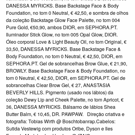
DANESSA MYRICKS. Base Backstage Face & Body
Foundation, no tom 0 Neutral, € 42,50, e sombra de olhos
da coleção Backstage Glow Face Palette, no tom 004
Pure Gold, €50,90, ambos DIOR, em SEPHORA.PT.
Iluminador Stick Glow, no tom 005 Opal Glow, DIOR.
Óleo corporal Love & Light Beauty Oil, no tom Original, €
33,50, DANESSA MYRICKS. Base Backstage Face &
Body Foundation, no tom 0 Neutral, € 42,50, DIOR, em
SEPHORA.PT. Gel de sobrancelhas Brow Glue, € 21,90,
BROWLY. Base Backstage Face & Body Foundation, no
tom 0 Neutral, € 42,50, DIOR, em SEPHORA.PT. Gel de
sobrancelhas Clear Brow Gel, € 27, ANASTASIA
BEVERLY HILLS. Pigmento (usado nos lábios) da
coleção Dewy Lip and Cheek Palette, no tom Apricot, €
36, DANESSA MYRICKS. Bálsamo de lábios Shea
Butter Balm, € 10,45, DR. PAWPAW. Direção criativa e
fotografia: Tobias Wirth @ Boschtobanrap.Cabelos:
Sutida Vestewig com produtos Oribe, Dyson e Iles