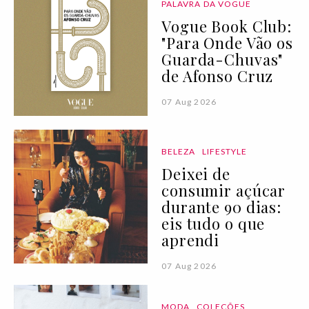
PALAVRA DA VOGUE
Vogue Book Club:
"Para Onde Vão os
Guarda-Chuvas"
de Afonso Cruz
07 Aug 2026
BELEZA
LIFESTYLE
Deixei de
consumir açúcar
durante 90 dias:
eis tudo o que
aprendi
07 Aug 2026
MODA
COLEÇÕES