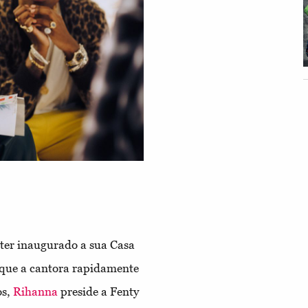
d
d
ter inaugurado a sua Casa
ue a cantora rapidamente
os,
Rihanna
preside a Fenty