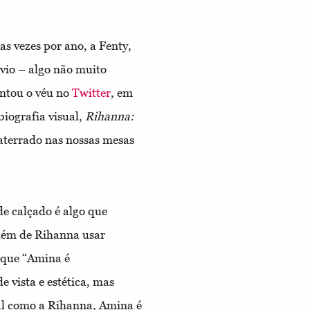
s vezes por ano, a Fenty,
évio – algo não muito
antou o véu no
Twitter
, em
iografia visual,
Rihanna:
 aterrado nas nossas mesas
e calçado é algo que
lém de Rihanna usar
 que “Amina é
 vista e estética, mas
al como a Rihanna, Amina é