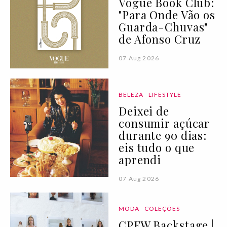
Vogue Book Club:
"Para Onde Vão os
Guarda-Chuvas"
de Afonso Cruz
07 Aug 2026
BELEZA
LIFESTYLE
Deixei de
consumir açúcar
durante 90 dias:
eis tudo o que
aprendi
07 Aug 2026
MODA
COLEÇÕES
CPFW Backstage |