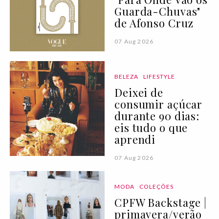
Guarda-Chuvas"
de Afonso Cruz
07 Aug 2026
BELEZA
LIFESTYLE
Deixei de
consumir açúcar
durante 90 dias:
eis tudo o que
aprendi
07 Aug 2026
MODA
COLEÇÕES
CPFW Backstage |
primavera/verão