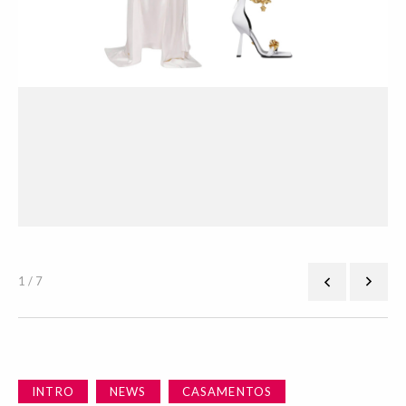
Ves
1 / 7
INTRO
NEWS
CASAMENTOS