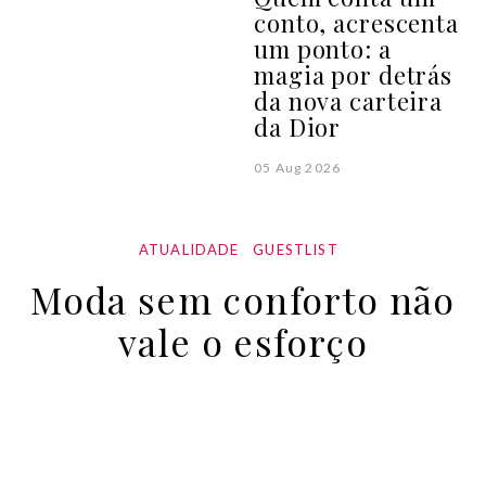
conto, acrescenta
um ponto: a
magia por detrás
da nova carteira
da Dior
05 Aug 2026
ATUALIDADE
GUESTLIST
Moda sem conforto não
vale o esforço
29 JUN 2023
BY VOGUE PORTUGAL EM COLABORAÇÃO COM A
SKECHERS