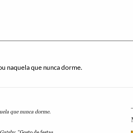
 ou naquela que nunca dorme.
quela que nunca dorme.
 Gatsby
, “Gosto de festas