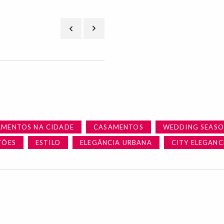
Vestido Sasha em seda, € 3.650, Daniell
AMENTOS NA CIDADE
CASAMENTOS
WEDDING SEAS
TÕES
ESTILO
ELEGÂNCIA URBANA
CITY ELEGANC