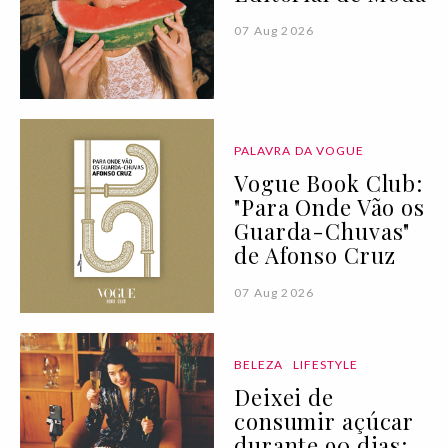
07 Aug 2026
PALAVRA DA VOGUE
Vogue Book Club:
"Para Onde Vão os
Guarda-Chuvas"
de Afonso Cruz
07 Aug 2026
BELEZA
LIFESTYLE
Deixei de
consumir açúcar
durante 90 dias: