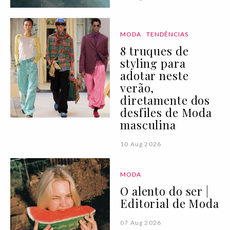
MODA
TENDÊNCIAS
8 truques de
styling para
adotar neste
verão,
diretamente dos
desfiles de Moda
masculina
10 Aug 2026
MODA
O alento do ser |
Editorial de Moda
07 Aug 2026