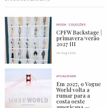
MODA
COLEÇÕES
CPFW Backstage |
primavera/verão
2027 III
06 Aug 2026
ATUALIDADE
Em 2027, o Vogue
World volta a
rumar para a
costa oeste
americana —