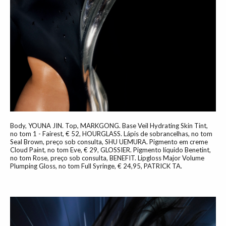
Body, YOUNA JIN. Top, MARKGONG. Base Veil Hydrating Skin Tint,
no tom 1 - Fairest, € 52, HOURGLASS. Lápis de sobrancelhas, no tom
Seal Brown, preço sob consulta, SHU UEMURA. Pigmento em creme
Cloud Paint, no tom Eve, € 29, GLOSSIER. Pigmento líquido Benetint,
no tom Rose, preço sob consulta, BENEFIT. Lipgloss Major Volume
Plumping Gloss, no tom Full Syringe, € 24,95, PATRICK TA.