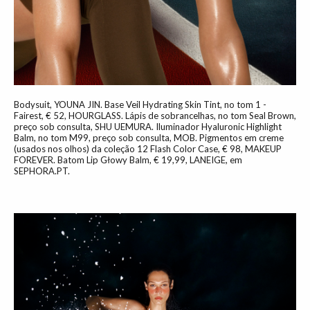
Bodysuit, YOUNA JIN. Base Veil Hydrating Skin Tint, no tom 1 -
Fairest, € 52, HOURGLASS. Lápis de sobrancelhas, no tom Seal Brown,
preço sob consulta, SHU UEMURA. Iluminador Hyaluronic Highlight
Balm, no tom M99, preço sob consulta, MOB. Pigmentos em creme
(usados nos olhos) da coleção 12 Flash Color Case, € 98, MAKEUP
FOREVER. Batom Lip Głowy Balm, € 19,99, LANEIGE, em
SEPHORA.PT.