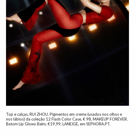
Top e calças, RUI ZHOU. Pigmentos em creme (usados nos olhos e
nos lábios) da coleção 12 Flash Color Case, € 98, MAKEUP FOREVER.
Batom Lip Glowy Balm, €19,99, LANEIGE, em SEPHORA.PT.