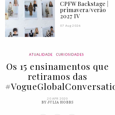
CPFW Backstage |
primavera/verão
2027 IV
07 Aug 2026
ATUALIDADE
CURIOSIDADES
Os 15 ensinamentos que
retiramos das
#VogueGlobalConversati
20 APR 2020
BY JULIA HOBBS