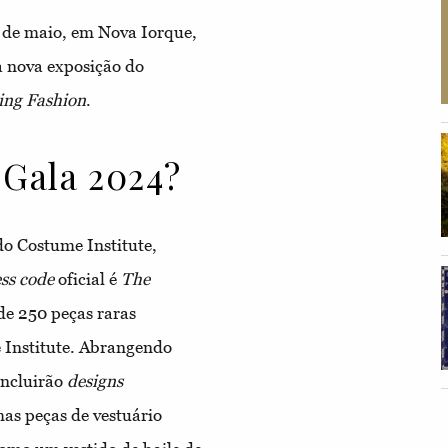
 de maio, em Nova Iorque,
a nova exposição do
ing Fashion
.
 Gala 2024?
do Costume Institute,
ess code
oficial é
The
de 250 peças raras
 Institute. Abrangendo
incluirão
designs
mas peças de vestuário