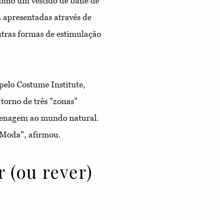
como um vestido de baile de
 apresentadas através de
utras formas de estimulação
elo Costume Institute,
torno de três "zonas"
omenagem ao mundo natural.
 Moda", afirmou.
 (ou rever)