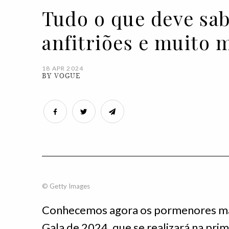
Tudo o que deve sab
anfitriões e muito 
18 APR 2024
BY VOGUE
© Getty Images
Conhecemos agora os pormenores ma
Gala de 2024, que se realizará na pri