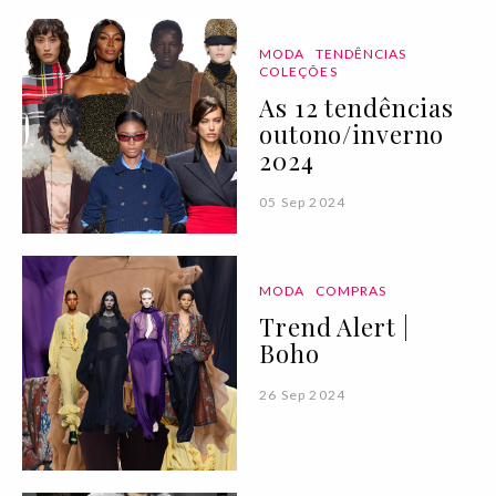
MODA
TENDÊNCIAS
COLEÇÕES
As 12 tendências
outono/inverno
2024
05 Sep 2024
MODA
COMPRAS
Trend Alert |
Boho
26 Sep 2024