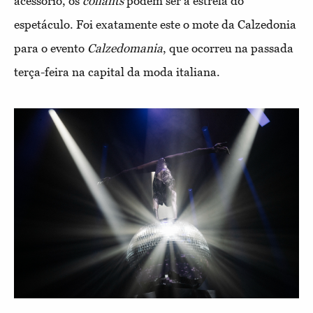
acessório, os
collants
podem ser a estrela do
espetáculo. Foi exatamente este o mote da Calzedonia
para o evento
Calzedomania
, que ocorreu na passada
terça-feira na capital da moda italiana.