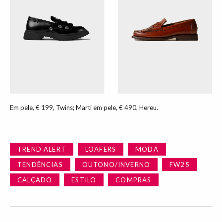
Em pele, € 199, Twins; Marti em pele, € 490, Hereu.
TREND ALERT
LOAFERS
MODA
TENDÊNCIAS
OUTONO/INVERNO
FW25
CALÇADO
ESTILO
COMPRAS