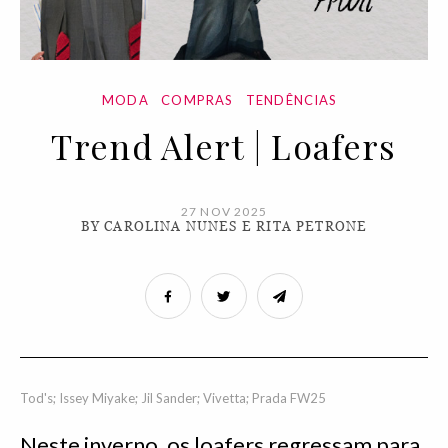
MODA
COMPRAS
TENDÊNCIAS
Trend Alert | Loafers
27 NOV 2025
BY CAROLINA NUNES E RITA PETRONE
Tod's; Issey Miyake; Jil Sander; Vivetta; Prada FW25
Neste inverno, os loafers regressam para