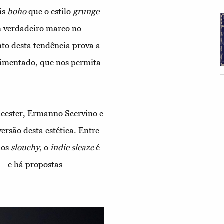
is
boho
que o estilo
grunge
 verdadeiro marco no
to desta tendência prova a
vimentado, que nos permita
ester, Ermanno Scervino e
rsão desta estética. Entre
ios
slouchy
, o
indie sleaze
é
– e há propostas