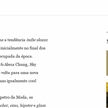
ume a tendência
indie sleaze
.
u inicialmente no final dos
ocupada da época.
rls
Alexa Chung, Sky
e volta para uma nova
 mas igualmente
cool
.
spetro da Moda, os
cker
,
emo
,
hipster
e
glam