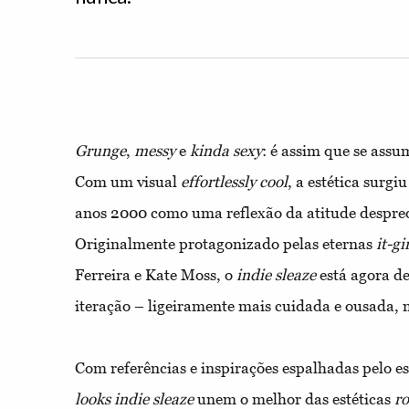
Grunge
,
messy
e
kinda sexy
: é assim que se ass
Com um visual
effortlessly cool
, a estética surgi
anos 2000 como uma reflexão da atitude despre
Originalmente protagonizado pelas eternas
it-gi
Ferreira e Kate Moss, o
indie sleaze
está agora d
iteração – ligeiramente mais cuidada e ousada,
Com referências e inspirações espalhadas pelo e
looks
indie sleaze
unem o melhor das estéticas
ro