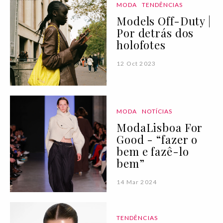
MODA
TENDÊNCIAS
Models Off-Duty |
Por detrás dos
holofotes
12 Oct 2023
MODA
NOTÍCIAS
ModaLisboa For
Good - “fazer o
bem e fazê-lo
bem”
14 Mar 2024
TENDÊNCIAS