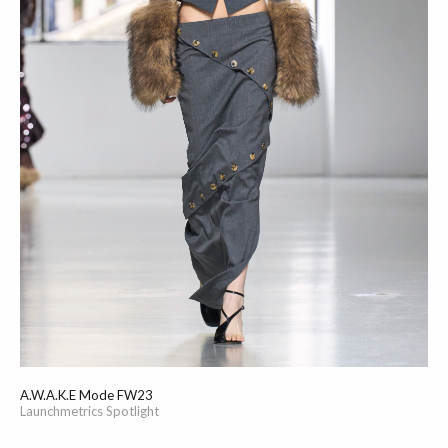
A.W.A.K.E Mode FW23
Launchmetrics Spotlight