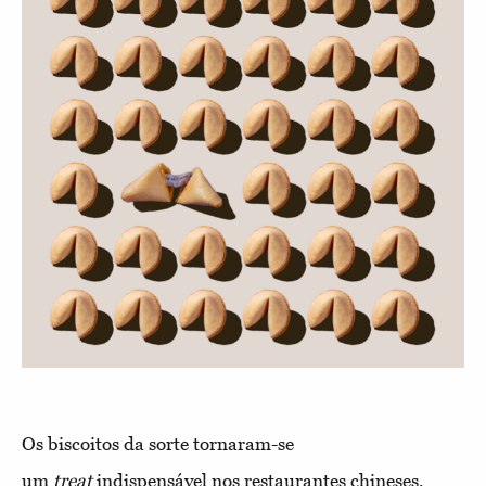
Os biscoitos da sorte tornaram-se
um
treat
indispensável nos restaurantes chineses,