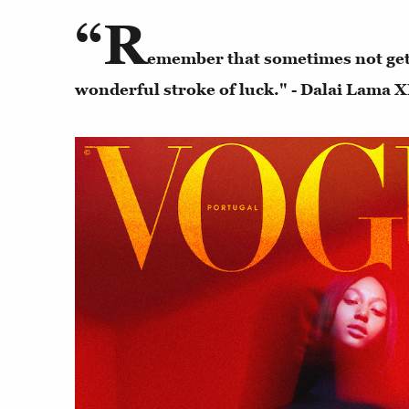
“R
emember that sometimes not gett
wonderful stroke of luck." - Dalai Lama 