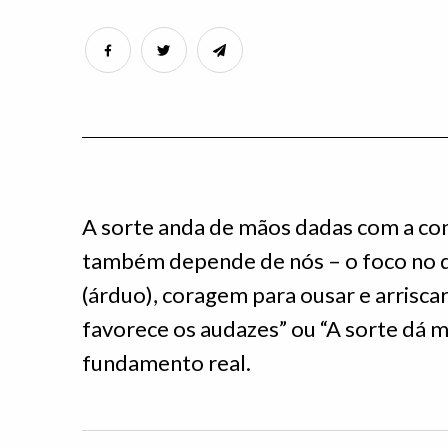
A sorte anda de mãos dadas com a con
também depende de nós – o foco no 
(árduo), coragem para ousar e arrisc
favorece os audazes” ou “A sorte dá m
fundamento real.