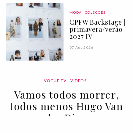
MODA
COLEÇÕES
CPFW Backstage |
primavera/verão
2027 IV
07 Aug 2026
VOGUE TV
VÍDEOS
Vamos todos morrer,
todos menos Hugo Van
der Ding
05 MAR 2021