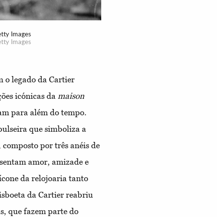
etty Images
etty Images
 o legado da Cartier
ções icónicas da
maison
ram para além do tempo.
pulseira que simboliza a
, composto por três anéis de
resentam amor, amizade e
ícone da relojoaria tanto
isboeta da Cartier reabriu
as, que fazem parte do