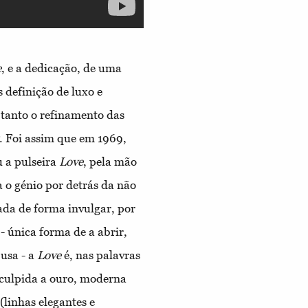
e
, e a dedicação, de uma
 definição de luxo e
 tanto o refinamento das
. Foi assim que em 1969,
u a pulseira
Love
, pela mão
a o génio por detrás da não
ada de forma invulgar, por
- única forma de a abrir,
 usa - a
Love
é, nas palavras
sculpida a ouro, moderna
linhas elegantes e