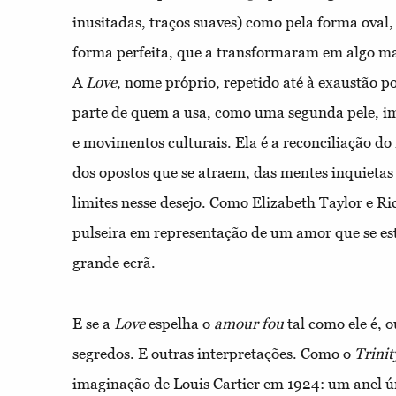
inusitadas, traços suaves) como pela forma oval,
forma perfeita, que a transformaram em algo ma
A
Love
, nome próprio, repetido até à exaustão p
parte de quem a usa, como uma segunda pele, im
e movimentos culturais. Ela é a reconciliação do
dos opostos que se atraem, das mentes inquieta
limites nesse desejo. Como Elizabeth Taylor e R
pulseira em representação de um amor que se e
grande ecrã.
E se a
Love
espelha o
amour fou
tal como ele é, 
segredos. E outras interpretações. Como o
Trinit
imaginação de Louis Cartier em 1924: um anel úni