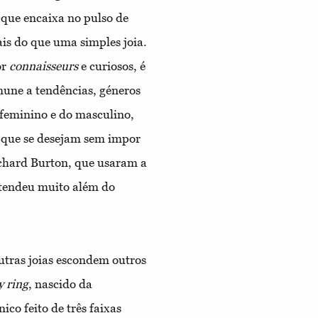
 que encaixa no pulso de
is do que uma simples joia.
or
connaisseurs
e curiosos, é
une a tendências, géneros
 feminino e do masculino,
s que se desejam sem impor
ichard Burton, que usaram a
stendeu muito além do
outras joias escondem outros
y
ring
, nascido da
co feito de três faixas