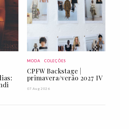
MODA
COLEÇÕES
CPFW Backstage |
ias:
primavera/verão 2027 IV
ndi
07 Aug 2026