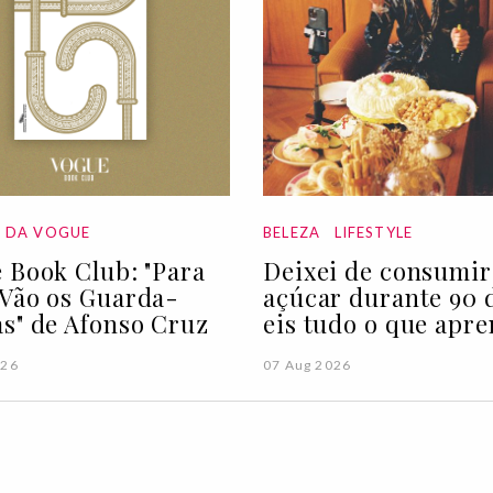
A DA VOGUE
BELEZA
LIFESTYLE
 Book Club: "Para
Deixei de consumir
Vão os Guarda-
açúcar durante 90 d
s" de Afonso Cruz
eis tudo o que apre
026
07 Aug 2026