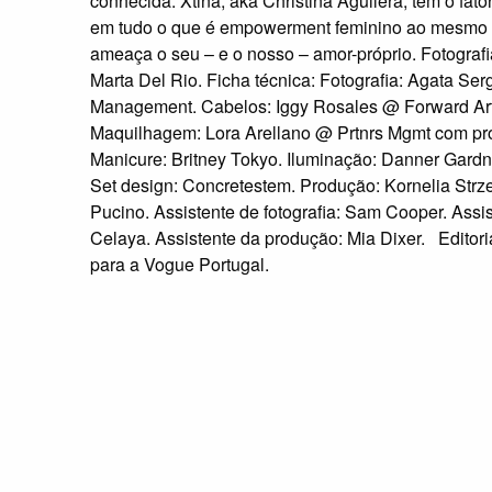
conhecida. Xtina, aka Christina Aguilera, tem o fat
em tudo o que é empowerment feminino ao mesmo 
ameaça o seu – e o nosso – amor-próprio. Fotograf
Marta Del Rio. Ficha técnica: Fotografia: Agata Ser
Management. Cabelos: Iggy Rosales @ Forward Arti
Maquilhagem: Lora Arellano @ Prtnrs Mgmt com pr
Manicure: Britney Tokyo. Iluminação: Danner Gardn
Set design: Concretestem. Produção: Kornelia Strz
Pucino. Assistente de fotografia: Sam Cooper. Assis
Celaya. Assistente da produção: Mia Dixer. Editor
para a Vogue Portugal.