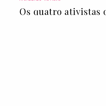
Os quatro ativistas
31 MAR 2022
BY PEDRO VASCONCELOS
Neste Dia Internacional da Visibilida
homenageia quatro personalidades hi
movimento LGBTQIA+.