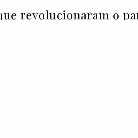
 que revolucionaram o p
de Trans, a Vogue Portugal
stóricas que marcaram o