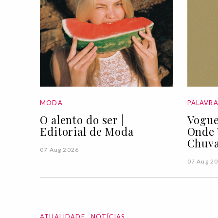
MODA
PALAVR
O alento do ser |
Vogue
Editorial de Moda
Onde 
Chuva
07 Aug 2026
07 Aug 2
ATUALIDADE
NOTÍCIAS