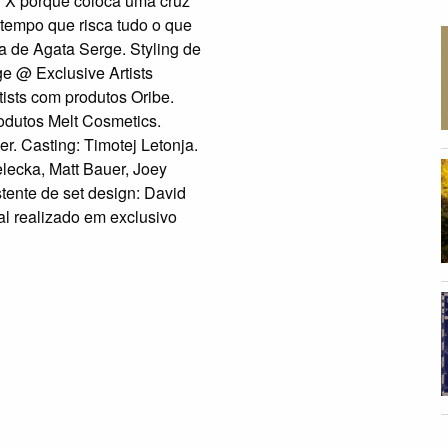
or X porque coloca uma cruz
tempo que risca tudo o que
ia de Agata Serge. Styling de
ge @ Exclusive Artists
sts com produtos Oribe.
odutos Melt Cosmetics.
er. Casting: Timotej Letonja.
elecka, Matt Bauer, Joey
tente de set design: David
ial realizado em exclusivo