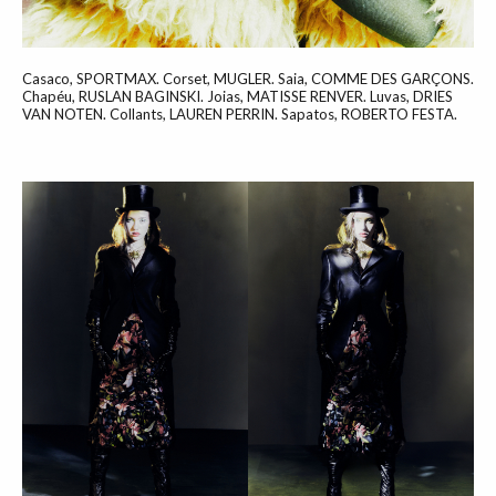
Casaco, SPORTMAX. Corset, MUGLER. Saia, COMME DES GARÇONS.
Chapéu, RUSLAN BAGINSKI. Joias, MATISSE RENVER. Luvas, DRIES
VAN NOTEN. Collants, LAUREN PERRIN. Sapatos, ROBERTO FESTA.