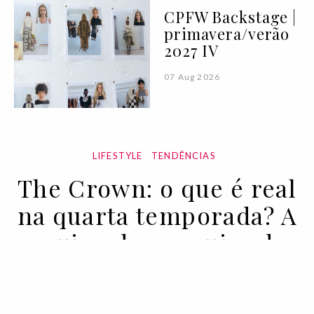
CPFW Backstage |
primavera/verão
2027 IV
07 Aug 2026
LIFESTYLE
TENDÊNCIAS
The Crown: o que é real
na quarta temporada? A
equipa de pesquisa da
série conta-nos tudo
15 NOV 2020
BY RADHIKA SETH