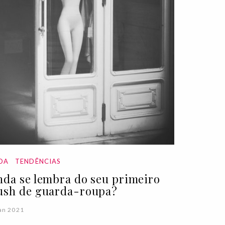
DA
TENDÊNCIAS
nda se lembra do seu primeiro
ush de guarda-roupa?
an 2021