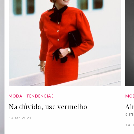
MODA
TENDÊNCIAS
MO
Na dúvida, use vermelho
Ai
cr
14 Jan 2021
14 J