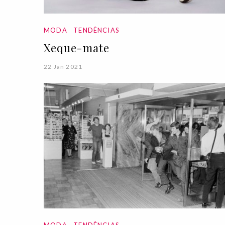
MODA
TENDÊNCIAS
Xeque-mate
22 Jan 2021
MODA
TENDÊNCIAS