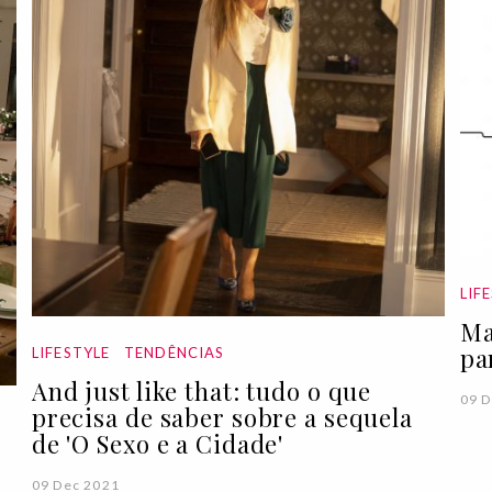
LIF
Ma
pa
LIFESTYLE
TENDÊNCIAS
And just like that: tudo o que
09 D
precisa de saber sobre a sequela
de 'O Sexo e a Cidade'
09 Dec 2021