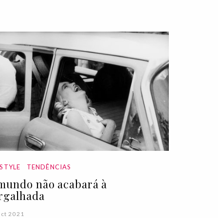
ESTYLE
TENDÊNCIAS
mundo não acabará à
rgalhada
ct 2021