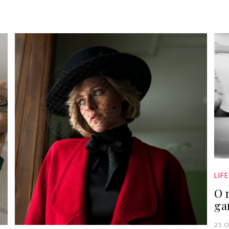
LIF
O 
ga
25 O