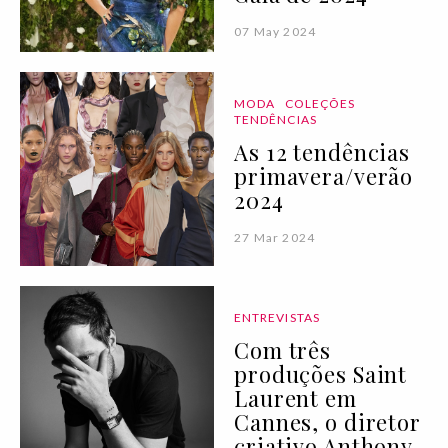
07 May 2024
MODA
COLEÇÕES
TENDÊNCIAS
As 12 tendências
primavera/verão
2024
27 Mar 2024
ENTREVISTAS
Com três
produções Saint
Laurent em
Cannes, o diretor
criativo Anthony