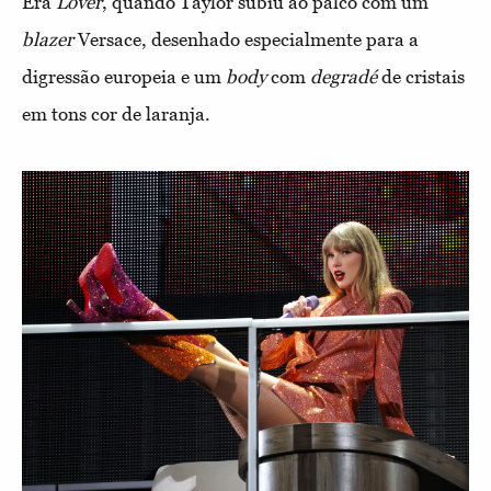
Era
Lover
, quando Taylor subiu ao palco com um
blazer
Versace, desenhado especialmente para a
digressão europeia e um
body
com
degradé
de cristais
em tons cor de laranja.