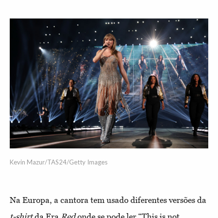
Kevin Mazur/TAS24/Getty Images
Na Europa, a cantora tem usado diferentes versões da
t-shirt
da Era
Red
onde se pode ler “This is not