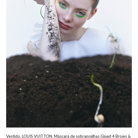
Vestido, LOUIS VUITTON. Máscara de sobrancelhas Glued 4 Brows &