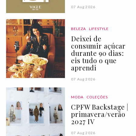
07 Aug 2026
BELEZA
LIFESTYLE
Deixei de
consumir açúcar
durante 90 dias:
eis tudo o que
aprendi
07 Aug 2026
MODA
COLEÇÕES
CPFW Backstage |
primavera/verão
2027 IV
07 Aug 2026