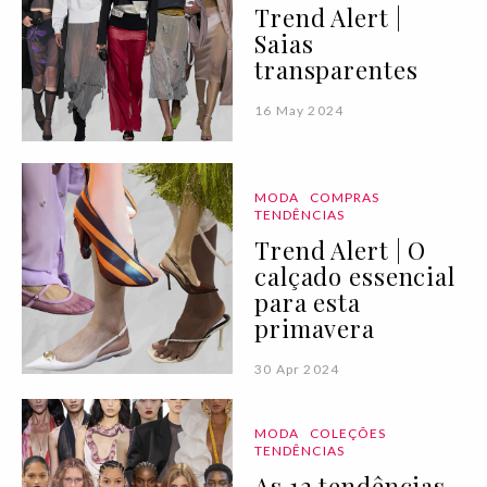
Trend Alert |
Saias
transparentes
16 May 2024
MODA
COMPRAS
TENDÊNCIAS
Trend Alert | O
calçado essencial
para esta
primavera
30 Apr 2024
MODA
COLEÇÕES
TENDÊNCIAS
As 12 tendências